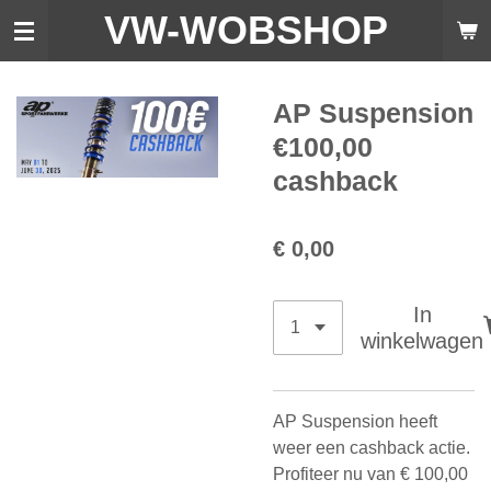
VW-WO
BSHOP
Ga
direct
naar
de
AP Suspension
hoofdinhoud
€100,00
cashback
€ 0,00
In
winkelwagen
AP Suspension heeft
weer een cashback actie.
Profiteer nu van
€ 100,00