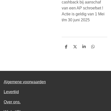
cashback bij aanschaf
van een AP schroefset !
Actie is geldig van 1 Mei
t/m 30 juni 2025
D
D
S
D
e
e
h
e
l
e
a
l
e
l
r
e
n
e
n
Algemene voorwaarden
Levertijd
Over ons.