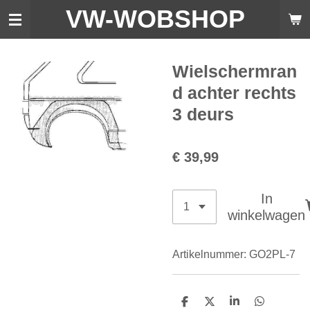
VW-WO
BSHOP
Ga
direct
naar
de
Wielschermran
hoofdinhoud
d achter rechts
3 deurs
€ 39,99
In
winkelwagen
Artikelnummer:
GO2PL-7
D
D
S
D