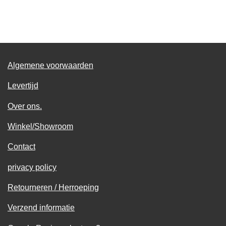
e
e
h
e
l
e
a
l
e
l
r
e
n
e
n
Algemene voorwaarden
Levertijd
Over ons.
Winkel/Showroom
Contact
privacy policy
Retourneren / Herroeping
Verzend informatie