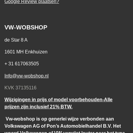
Google Review plaatsen?
VW-WOBSHOP
de Star 8 A
1601 MH Enkhuizen
+ 31 617063505
Info@vw-wobshop.nl
KVK 37135116
Wijzigingen in prijs of model voorbehouden-Alle
prijzen zijn inclusief 21% BTW.
Vw-wobshop is op generlei wijze verbonden aan
Volkswagen AG of Pon’s Automobielhandel B.V. Het
woord Volkswagen of VW verwijst louter naar het type