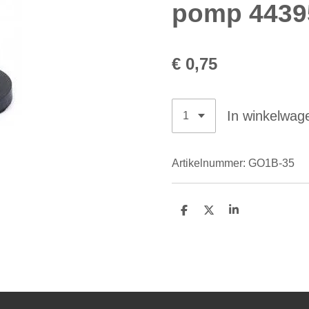
pomp 4439
€ 0,75
In winkelwag
Artikelnummer:
GO1B-35
D
D
S
e
e
h
l
e
a
e
l
r
n
e