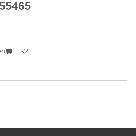
55465
en