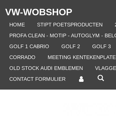
Ga
VW-WO
BSHOP
direct
naar
de
HOME
STIPT POETSPRODUCTEN
hoofdinhoud
PROFA CLEAN - MOTIP - AUTOGLYM - BE
GOLF 1 CABRIO
GOLF 2
GOLF 3
CORRADO
MEETING KENTEKENPLAT
OLD STOCK AUDI EMBLEMEN
VLAGG
CONTACT FORMULIER