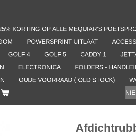
25% KORTING OP ALLE MEQUIAR'S POETSPRO
LGOM
POWERSPRINT UITLAAT
ACCESS
GOLF 4
GOLF 5
CADDY 1
JETTA
EN
ELECTRONICA
FOLDERS - HANDLE
EN
OUDE VOORRAAD ( OLD STOCK)
W
NIE
Afdichtrubb