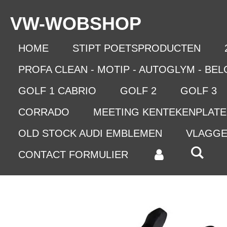
Ga
VW-WO
BSHOP
direct
naar
de
HOME
STIPT POETSPRODUCTEN
hoofdinhoud
PROFA CLEAN - MOTIP - AUTOGLYM - BE
GOLF 1 CABRIO
GOLF 2
GOLF 3
CORRADO
MEETING KENTEKENPLAT
OLD STOCK AUDI EMBLEMEN
VLAGG
CONTACT FORMULIER