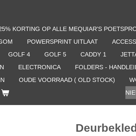
25% KORTING OP ALLE MEQUIAR'S POETSPRO
LGOM
POWERSPRINT UITLAAT
ACCESS
GOLF 4
GOLF 5
CADDY 1
JETTA
EN
ELECTRONICA
FOLDERS - HANDLE
EN
OUDE VOORRAAD ( OLD STOCK)
W
NIE
Deurbekled