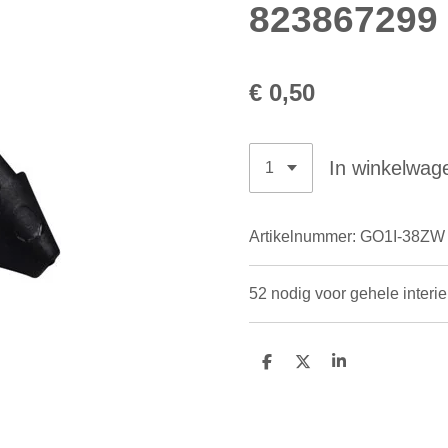
823867299
€ 0,50
In winkelwag
Artikelnummer:
GO1I-38ZW
52 nodig voor gehele interi
D
D
S
e
e
h
l
e
a
e
l
r
n
e