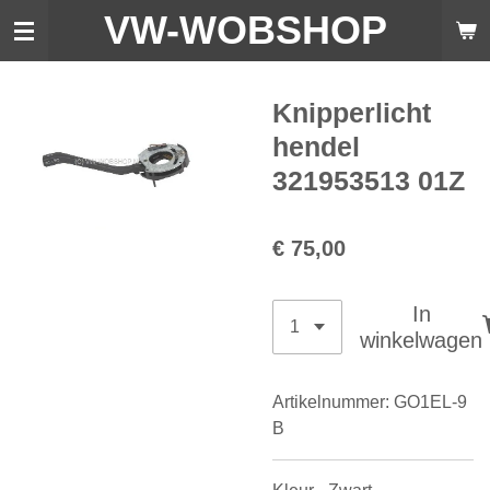
VW-WO
BSHOP
Ga
direct
naar
de
Knipperlicht
hoofdinhoud
hendel
321953513 01Z
€ 75,00
In
winkelwagen
Artikelnummer:
GO1EL-9
B