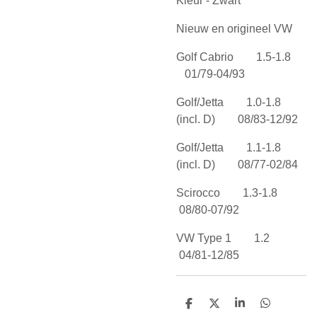
Kleur - Zwart
Nieuw en origineel VW
Golf Cabrio 1.5-1.8
01/79-04/93
Golf/Jetta 1.0-1.8
(incl. D) 08/83-12/92
Golf/Jetta 1.1-1.8
(incl. D) 08/77-02/84
Scirocco 1.3-1.8
08/80-07/92
VW Type 1 1.2
04/81-12/85
D
D
S
D