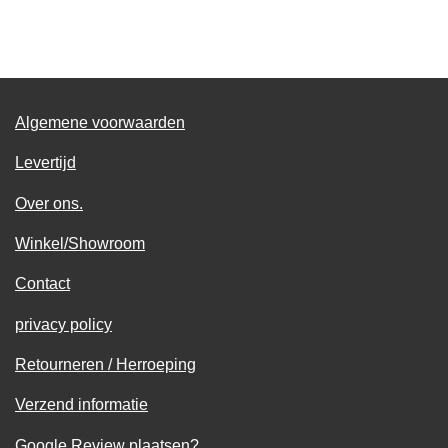
e
e
h
e
l
e
a
l
e
l
r
e
n
e
n
Algemene voorwaarden
Levertijd
Over ons.
Winkel/Showroom
Contact
privacy policy
Retourneren / Herroeping
Verzend informatie
Google Review plaatsen?