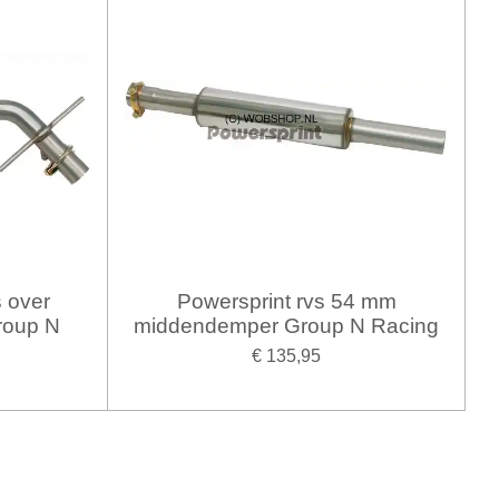
s over
Powersprint rvs 54 mm
roup N
middendemper Group N Racing
€ 135,95