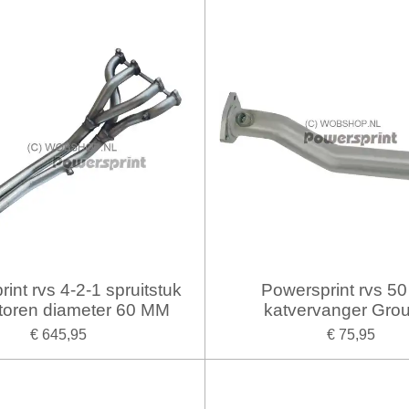
int rvs 4-2-1 spruitstuk
Powersprint rvs 5
toren diameter 60 MM
katvervanger Gro
€ 645,95
€ 75,95