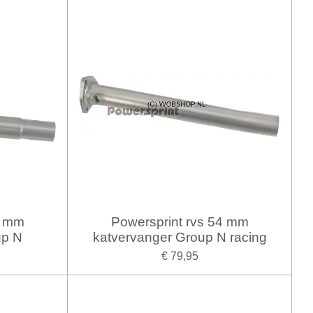
0 mm
Powersprint rvs 54 mm
up N
katvervanger Group N racing
€ 79,95