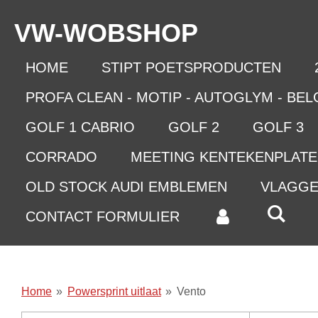
Ga
VW-WO
BSHOP
direct
naar
de
HOME
STIPT POETSPRODUCTEN
hoofdinhoud
PROFA CLEAN - MOTIP - AUTOGLYM - BE
GOLF 1 CABRIO
GOLF 2
GOLF 3
CORRADO
MEETING KENTEKENPLAT
OLD STOCK AUDI EMBLEMEN
VLAGG
CONTACT FORMULIER
Home
»
Powersprint uitlaat
»
Vento