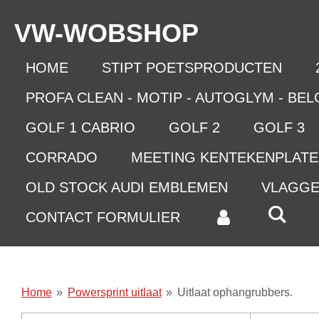
Ga
VW-WO
BSHOP
direct
naar
de
HOME
STIPT POETSPRODUCTEN
hoofdinhoud
PROFA CLEAN - MOTIP - AUTOGLYM - BE
GOLF 1 CABRIO
GOLF 2
GOLF 3
CORRADO
MEETING KENTEKENPLAT
OLD STOCK AUDI EMBLEMEN
VLAGG
CONTACT FORMULIER
Home
»
Powersprint uitlaat
»
Uitlaat ophangrubbers.