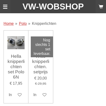
VW-WO
BSHOP
Ga
direct
naar
de
Home
»
Polo
»
Knipperlichten
hoofdinhoud
Nog
slechts 1
set
leverbaar.
Hella
Witte
knipperli
knipperli
chten
chten.
set Polo
setprijs
6N
€ 20,00
€ 17,95
€ 29,95
In winkelwagen
In winkelwagen