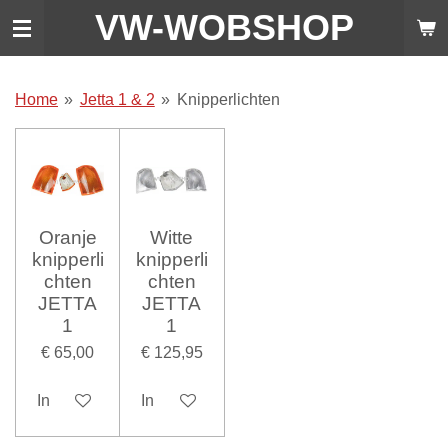
VW-WO
BSHOP
Ga
direct
naar
de
Home
»
Jetta 1 & 2
»
Knipperlichten
hoofdinhoud
Oranje
Witte
knipperli
knipperli
chten
chten
JETTA
JETTA
1
1
€ 65,00
€ 125,95
In winkelwagen
In winkelwagen