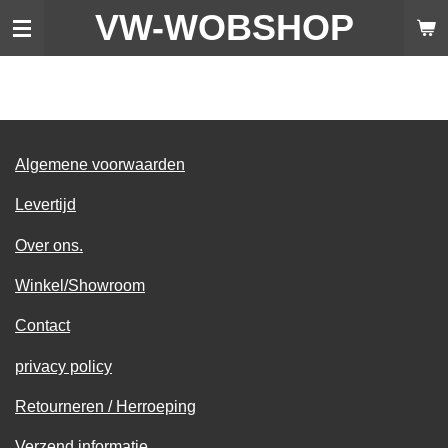
VW-WO
BSHOP
Ga
direct
naar
de
hoofdinhoud
Algemene voorwaarden
Levertijd
Over ons.
Winkel/Showroom
Contact
privacy policy
Retourneren / Herroeping
Verzend informatie