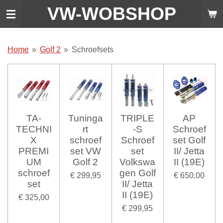
VW-WO
BSHOP
Ga
direct
naar
de
Home
»
Golf 2
»
Schroefsets
hoofdinhoud
TA-
Tuninga
TRIPLE
AP
TECHNI
rt
-S
Schroef
X
schroef
Schroef
set Golf
PREMI
set VW
set
II/ Jetta
UM
Golf 2
Volkswa
II (19E)
schroef
gen Golf
€ 299,95
€ 650,00
set
II/ Jetta
II (19E)
€ 325,00
€ 299,95