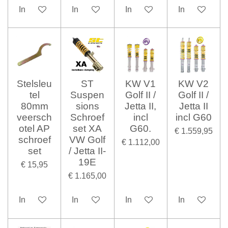
In winkelwagen
In winkelwagen
In winkelwagen
In winkelwag
Stelsleu
ST
KW V1
KW V2
tel
Suspen
Golf II /
Golf II /
80mm
sions
Jetta II,
Jetta II
veersch
Schroef
incl
incl G60
otel AP
set XA
G60.
€ 1.559,95
schroef
VW Golf
€ 1.112,00
set
/ Jetta II-
19E
€ 15,95
€ 1.165,00
In winkelwagen
In winkelwagen
In winkelwagen
In winkelwag