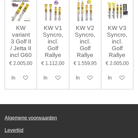
KW
KW V1
KW V2
KW V3
variant
Syncro,
Syncro,
Syncro,
3 Golf II
incl.
incl.
incl.
/ Jetta II
Golf
Golf
Golf
incl G60
Rallye
Rallye
Rallye
€ 2.005,00
€ 1.112,00
€ 1.559,95
€ 2.005,00
In winkelwagen
In winkelwagen
In winkelwagen
In winkelwag
Algemene voorwaarden
Levertijd