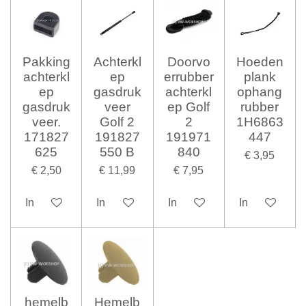
Pakking
Achterkl
Doorvo
Hoeden
achterkl
ep
errubber
plank
ep
gasdruk
achterkl
ophang
gasdruk
veer
ep Golf
rubber
veer.
Golf 2
2
1H6863
171827
191827
191971
447
625
550 B
840
€ 3,95
€ 2,50
€ 11,99
€ 7,95
In winkelwagen
In winkelwagen
In winkelwagen
In winkelwag
hemelb
Hemelb