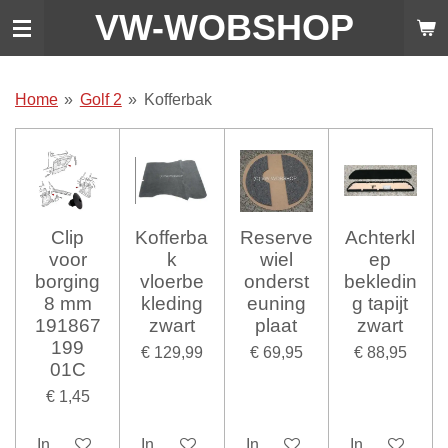
VW-WO
BSHOP
Ga
direct
naar
de
Home
»
Golf 2
»
Kofferbak
hoofdinhoud
Clip
Kofferba
Reserve
Achterkl
voor
k
wiel
ep
borging
vloerbe
onderst
bekledin
8 mm
kleding
euning
g tapijt
191867
zwart
plaat
zwart
199
€ 129,99
€ 69,95
€ 88,95
01C
€ 1,45
In winkelwagen
In winkelwagen
In winkelwagen
In winkelwag