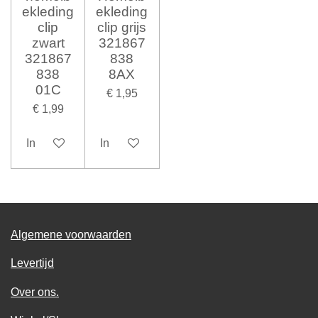
ekleding
ekleding
clip
clip grijs
zwart
321867
321867
838
838
8AX
01C
€ 1,95
€ 1,99
In winkelwagen
In winkelwagen
Algemene voorwaarden
Levertijd
Over ons.