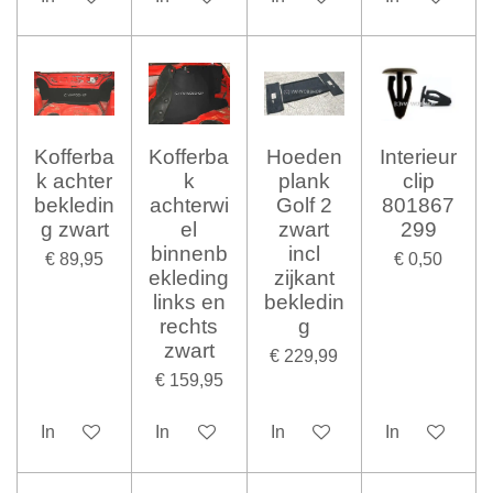
Kofferba
Kofferba
Hoeden
Interieur
k achter
k
plank
clip
bekledin
achterwi
Golf 2
801867
g zwart
el
zwart
299
binnenb
incl
€ 89,95
€ 0,50
ekleding
zijkant
links en
bekledin
rechts
g
zwart
€ 229,99
€ 159,95
In winkelwagen
In winkelwagen
In winkelwagen
In winkelwag