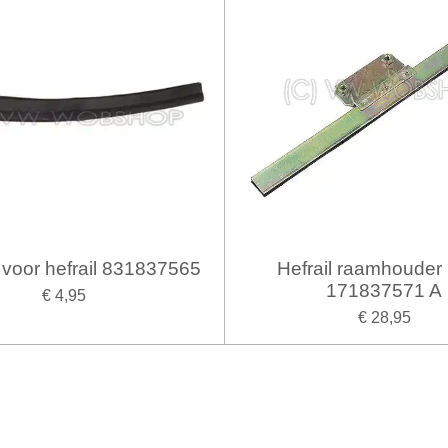
voor hefrail 831837565
Hefrail raamhouder 
171837571 A
€ 4,95
€ 28,95