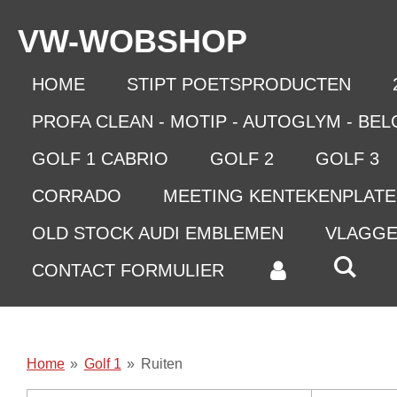
Ga
VW-WO
BSHOP
direct
naar
de
HOME
STIPT POETSPRODUCTEN
hoofdinhoud
PROFA CLEAN - MOTIP - AUTOGLYM - BE
GOLF 1 CABRIO
GOLF 2
GOLF 3
CORRADO
MEETING KENTEKENPLAT
OLD STOCK AUDI EMBLEMEN
VLAGG
CONTACT FORMULIER
Home
»
Golf 1
»
Ruiten