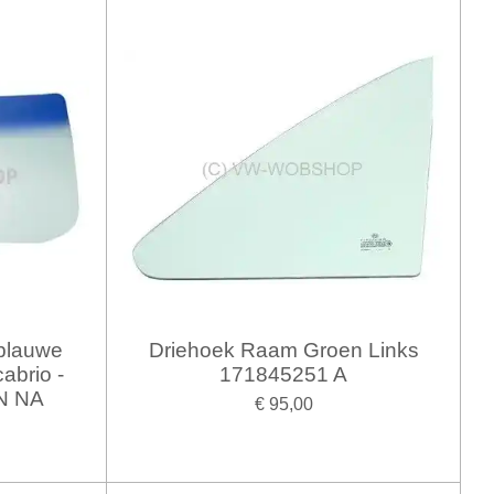
blauwe
Driehoek Raam Groen Links
cabrio -
171845251 A
N NA
€ 95,00