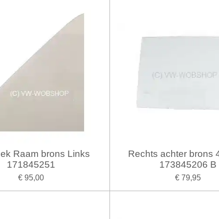
oek Raam brons Links
Rechts achter brons 
171845251
173845206 B
€ 95,00
€ 79,95