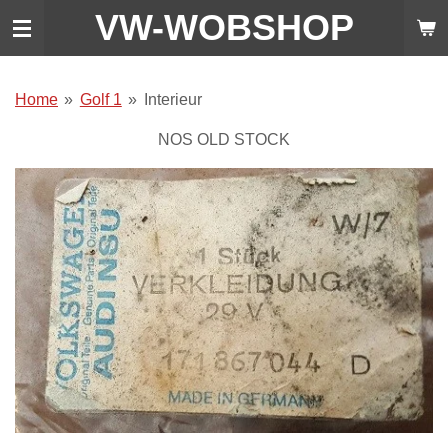
VW-WO
BSHOP
Ga
direct
naar
de
Home
»
Golf 1
»
Interieur
hoofdinhoud
NOS OLD STOCK