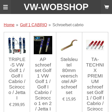
VW-WO
BSHOP
Ga
direct
naar
de
Home
»
Golf 1 CABRIO
»
Schroefset cabrio
hoofdinhoud
TRIPLE
AP
Stelsleu
TA-
-S VW
schroef
tel
TECHNI
Golf 1 /
set Golf
80mm
X
Golf I
1 VW
veersch
PREMI
Cabrio /
Golf 1 /
otel AP
UM
Scirocc
Golf I
schroef
schroef
o / Jetta
Cabrio /
set
set Golf
I
Scirocc
1 / Golf I
€ 15,95
o 1 en 2
Cabrio /
€ 299,95
/ Jetta I
Scirocc