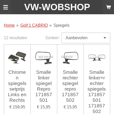
VW-WO
BSHOP
Ga
direct
naar
de
Home
»
Golf 1 CABRIO
»
Spiegels
hoofdinhoud
12 resultaten
Sorteer:
Chrome
Smalle
Smalle
Smalle
n
linker
rechter
linker+r
spiegels
spiegel
spiegel
echter
setprijs
Repro
repro
spiegels
Links en
171857
171857
171857
Rechts
501
502
501
171857
€ 159,95
€ 15,95
€ 15,95
502