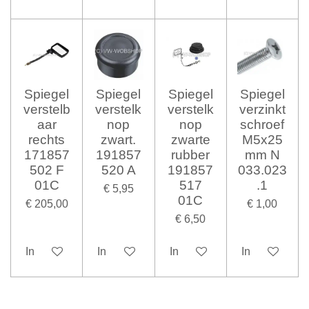
Spiegel
Spiegel
Spiegel
Spiegel
verstelb
verstelk
verstelk
verzinkt
aar
nop
nop
schroef
rechts
zwart.
zwarte
M5x25
171857
191857
rubber
mm N
502 F
520 A
191857
033.023
01C
517
.1
€ 5,95
01C
€ 205,00
€ 1,00
€ 6,50
In winkelwagen
In winkelwagen
In winkelwagen
In winkelwag