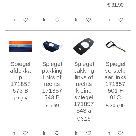
€ 31,90
In winkelwagen
In winkelwagen
In winkelwagen
In winkelwag
Spiegel
Spiegel
Spiegel
Spiegel
afdekka
pakking
pakking
verstelb
p
links of
links of
aar links
171857
rechts
rechts
171857
573 B
171857
kleine
501 F
543 B
spiegel
01C
€ 9,95
171857
€ 5,99
€ 205,00
543 a
€ 3,25
In winkelwagen
In winkelwagen
In winkelwagen
In winkelwag