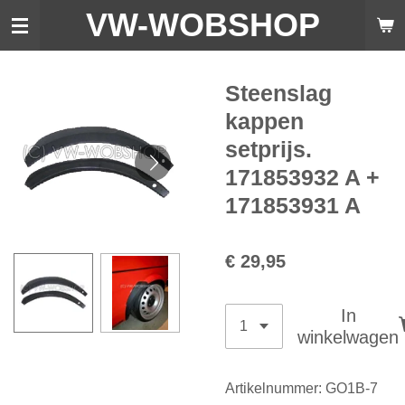
VW-WO
BSHOP
Ga
direct
naar
de
Steenslag
hoofdinhoud
kappen
setprijs.
171853932 A +
171853931 A
€ 29,95
In
winkelwagen
Artikelnummer:
GO1B-7