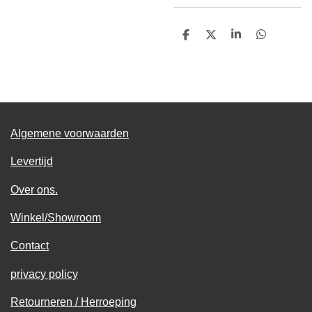
D
D
S
D
e
e
h
e
l
e
a
l
e
l
r
e
n
e
n
Algemene voorwaarden
Levertijd
Over ons.
Winkel/Showroom
Contact
privacy policy
Retourneren / Herroeping