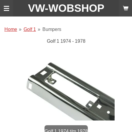
VW-WO
BSHOP
Ga
direct
naar
de
Home
»
Golf 1
»
Bumpers
hoofdinhoud
Golf 1 1974 - 1978
Golf 1 1974 t/m 1978